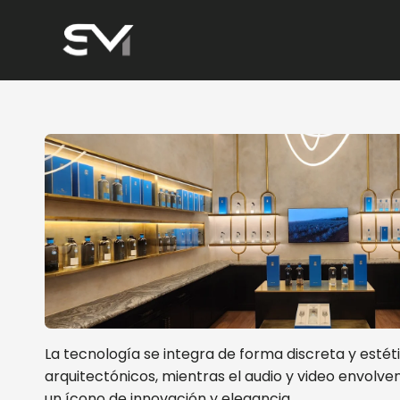
Skip
to
content
La tecnología se integra de forma discreta y estét
arquitectónicos, mientras el audio y video envol
un ícono de innovación y elegancia.